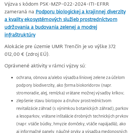
Výzva s kódom PSK-MZP-022-2024-ITI-EFRR
zameraná na
Podporu biologickej a krajinnej diverzity
a kvality ekosystémových služieb prostredníctvom
udržovania a budovania zelenej a modrej
infraštruktúry
Alokácie pre územie UMR Trenčín je vo výške 372
012,00 € (zdroj EÚ).
Oprávnené aktivity v rámci výzvy sú:
ochrana, obnova a/alebo výsadba líniovej zelene za účelom
podpory biodiverzity, ako forma biokoridorov (napr.
stromoradie, alej, remízka) vrátane možnej výsadby kríkov;
zlepšenie stavu biotopov a druhov prostredníctvom
revitalizácie záhrad (s výnimkou botanických záhrad), parkov
a lesoparkov, vrátane inštalácie drobných technických prvkov
(napr. vtáčie búdky, hmyzie domčeky, vtáčie napájadlá), ako
aj informačné panely, náučné prvky a výsadba medonosných