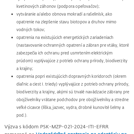
kvetinových záhonov (podpora opeľovačov);
vytváranie a/alebo obnova mokradí a rašelinísk, ako
opatrenie na zlepšenie stavu biotopov a druhov mimo
vodných tokov;
opatrenia na existujúcich energetických zariadeniach
(nastavovanie ochranných opatrení a zábran pre vtáky, ktoré
zabezpečia ich ochranu pred usmrtením elektrickým
prúdom) vyplývajúce z potrieb ochrany prírody, biodiverzity
a krajiny;
opatrenia popri existujúcich dopravných koridoroch (okrem
diaľnic a ciest I. triedy) vyplývajúce z potrieb ochrany prírody,
biodiverzity a krajiny, akými sú trvalé navádzacie zábrany pre
obojživelníky vrátane podchodov pre obojživelníky a stredne
veľké cicavce (líška, jazvec, vydra, drobné kunovité šelmy a
pod.).
Výzva s kódom PSK-MZP-021-2024-ITI-EFRR