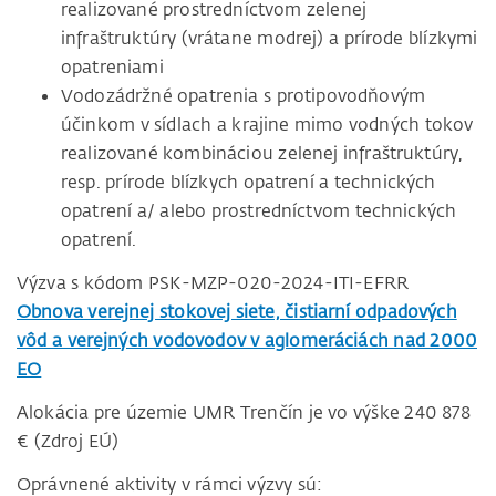
realizované prostredníctvom zelenej
infraštruktúry (vrátane modrej) a prírode blízkymi
opatreniami
Vodozádržné opatrenia s protipovodňovým
účinkom v sídlach a krajine mimo vodných tokov
realizované kombináciou zelenej infraštruktúry,
resp. prírode blízkych opatrení a technických
opatrení a/ alebo prostredníctvom technických
opatrení.
Výzva s kódom PSK-MZP-020-2024-ITI-EFRR
Obnova verejnej stokovej siete, čistiarní odpadových
vôd a verejných vodovodov v aglomeráciách nad 2000
EO
Alokácia pre územie UMR Trenčín je vo výške 240 878
€ (Zdroj EÚ)
Oprávnené aktivity v rámci výzvy sú: