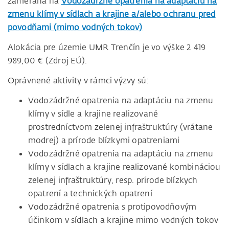
zameraná na
Vodozádržné opatrenia na adaptáciu na
zmenu klímy v sídlach a krajine a/alebo ochranu pred
povodňami (mimo vodných tokov)
Alokácia pre územie UMR Trenčín je vo výške 2 419
989,00 € (Zdroj EÚ).
Oprávnené aktivity v rámci výzvy sú:
Vodozádržné opatrenia na adaptáciu na zmenu
klímy v sídle a krajine realizované
prostredníctvom zelenej infraštruktúry (vrátane
modrej) a prírode blízkymi opatreniami
Vodozádržné opatrenia na adaptáciu na zmenu
klímy v sídlach a krajine realizované kombináciou
zelenej infraštruktúry, resp. prírode blízkych
opatrení a technických opatrení
Vodozádržné opatrenia s protipovodňovým
účinkom v sídlach a krajine mimo vodných tokov