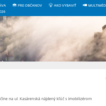
ÁVA
PRE OBČANOV
AKO VYBAVIŤ
MULTIMÉD
026
nčíne na ul. Kasárenská nájdený kľúč s imobilizérom