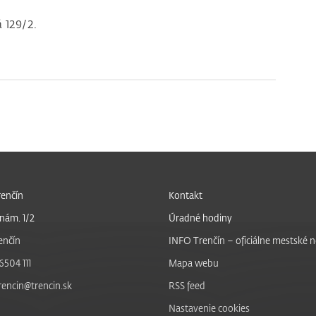
 129/2.
enčín
Kontakt
nám. 1/2
Úradné hodiny
enčín
INFO Trenčín – oficiálne mestské 
6504 111
Mapa webu
trencin@trencin.sk
RSS feed
Nastavenie cookies