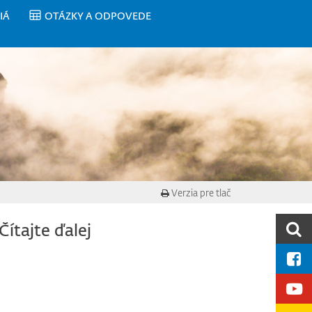
IÁ
OTÁZKY A ODPOVEDE
Verzia pre tlač
Čítajte ďalej