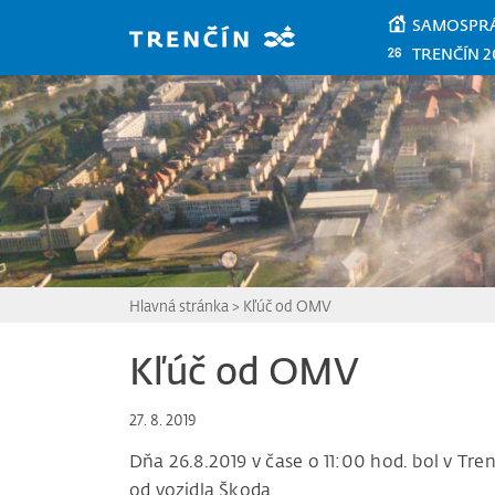
Prejsť na hlavný obsah
SAMOSPR
TRENČÍN 2
Hlavná stránka
>
Kľúč od OMV
Kľúč od OMV
27. 8. 2019
Dňa 26.8.2019 v čase o 11:00 hod. bol v Tre
od vozidla Škoda.