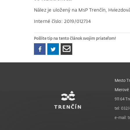
Nález je uložený na MsP Trenčín, Hviezdová
Interné číslo: 2019/012734
Pošlite tip na tento článok svojim priateľom!
Mesto Tr
Mierové 
911 64 Tr
tel: 032/
e-mail: 