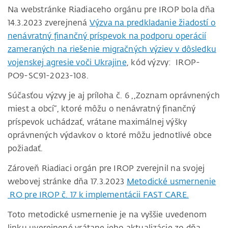
Na webstránke Riadiaceho orgánu pre IROP bola dňa
14.3.2023 zverejnená
Výzva na predkladanie žiadostí o
nenávratný finančný príspevok na podporu operácií
zameraných na riešenie migračných výziev v dôsledku
vojenskej agresie voči Ukrajine
, kód výzvy: IROP-
PO9-SC91-2023-108.
Súčasťou výzvy je aj príloha č. 6 ,,Zoznam oprávnených
miest a obcí“, ktoré môžu o nenávratný finančný
príspevok uchádzať, vrátane maximálnej výšky
oprávnených výdavkov o ktoré môžu jednotlivé obce
požiadať.
Zároveň Riadiaci orgán pre IROP zverejnil na svojej
webovej stránke dňa 17.3.2023
Metodické usmernenie
RO pre IROP č. 17 k implementácii FAST CARE.
Toto metodické usmernenie je na vyššie uvedenom
linku uverejnené vrátane jeho aktualizácie zo dňa