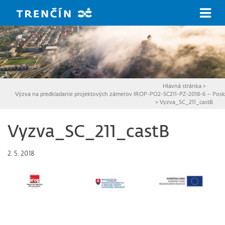
Prejsť na hlavný obsah
Hlavná stránka
>
Výzva na predkladanie projektových zámerov IROP-PO2-SC211-PZ-2018-6 – Poskyt
>
Vyzva_SC_211_castB
Vyzva_SC_211_castB
2. 5. 2018