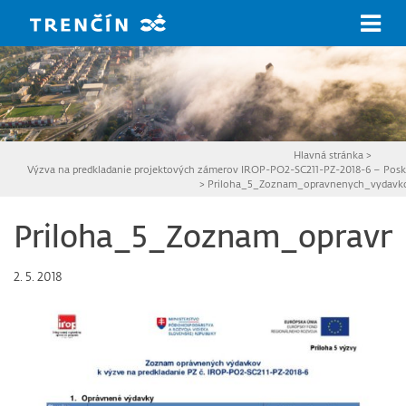
Prejsť na hlavný obsah
Hlavná stránka
>
Výzva na predkladanie projektových zámerov IROP-PO2-SC211-PZ-2018-6 – Poskyt
>
Priloha_5_Zoznam_opravnenych_vydavko
Priloha_5_Zoznam_opravn
2. 5. 2018