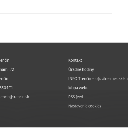
enčín
Kontakt
nám. 1/2
Úradné hodiny
enčín
INFO Trenčín – oficiálne mestské 
6504 111
Mapa webu
trencin@trencin.sk
RSS feed
Nastavenie cookies