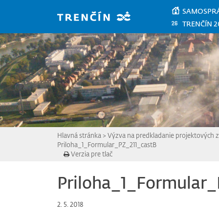
Prejsť na hlavný obsah
SAMOSPR
TRENČÍN 2
Hlavná stránka
>
Výzva na predkladanie projektových 
Priloha_1_Formular_PZ_211_castB
Verzia pre tlač
Priloha_1_Formular_
2. 5. 2018