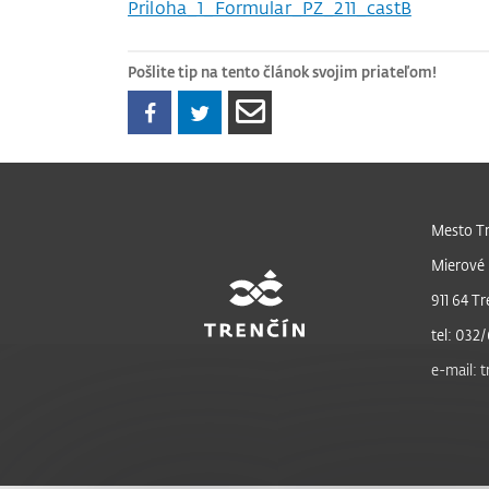
Priloha_1_Formular_PZ_211_castB
Pošlite tip na tento článok svojim priateľom!
Mesto Tr
Mierové 
911 64 Tr
tel: 032/
e-mail: 