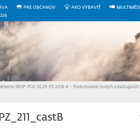
ÁVA
PRE OBČANOV
AKO VYBAVIŤ
MULTIMÉD
026
zámerov IROP-PO2-SC211-PZ-2018-6 – Poskytovanie nových a existujúcich s
PZ_211_castB