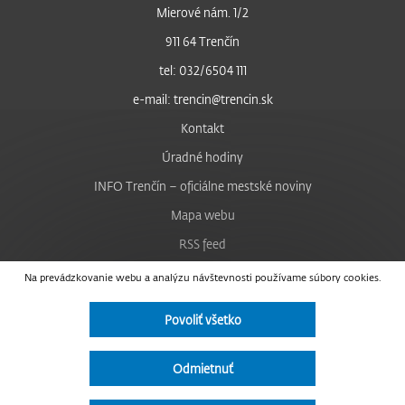
Mierové nám. 1/2
911 64 Trenčín
tel: 032/6504 111
e-mail: trencin@trencin.sk
Kontakt
Úradné hodiny
INFO Trenčín – oficiálne mestské noviny
Mapa webu
RSS feed
Nastavenie cookies
Na prevádzkovanie webu a analýzu návštevnosti používame súbory cookies.
Facebook
Povoliť všetko
YouTube
Instagram
Odmietnuť
Vyhlásenie o prístupnosti