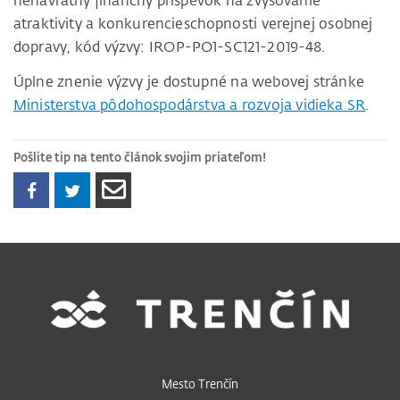
nenávratný finančný príspevok na zvyšovanie
atraktivity a konkurencieschopnosti verejnej osobnej
dopravy, kód výzvy: IROP-PO1-SC121-2019-48.
Úplne znenie výzvy je dostupné na webovej stránke
Ministerstva pôdohospodárstva a rozvoja vidieka SR
.
Pošlite tip na tento článok svojim priateľom!
Mesto Trenčín