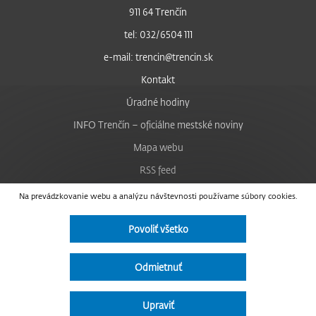
911 64 Trenčín
tel: 032/6504 111
e-mail: trencin@trencin.sk
Kontakt
Úradné hodiny
INFO Trenčín – oficiálne mestské noviny
Mapa webu
RSS feed
Nastavenie cookies
Na prevádzkovanie webu a analýzu návštevnosti používame súbory cookies.
Facebook
Povoliť všetko
YouTube
Instagram
Odmietnuť
Vyhlásenie o prístupnosti
Upraviť