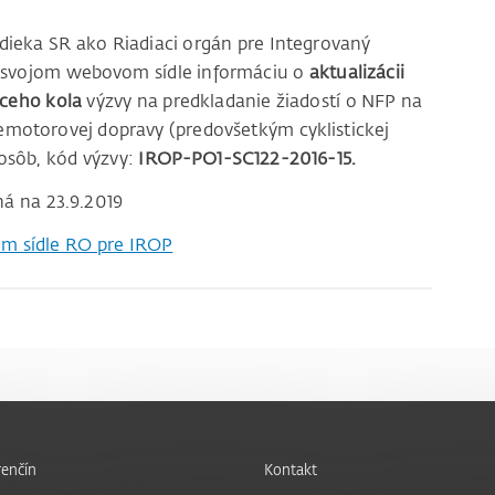
dieka SR ako Riadiaci orgán pre Integrovaný
a svojom webovom sídle informáciu o
aktualizácii
aceho kola
výzvy na predkladanie žiadostí o NFP na
nemotorovej dopravy (predovšetkým cyklistickej
osôb, kód výzvy:
IROP-PO1-SC122-2016-15.
ná na 23.9.2019
m sídle RO pre IROP
enčín
Kontakt