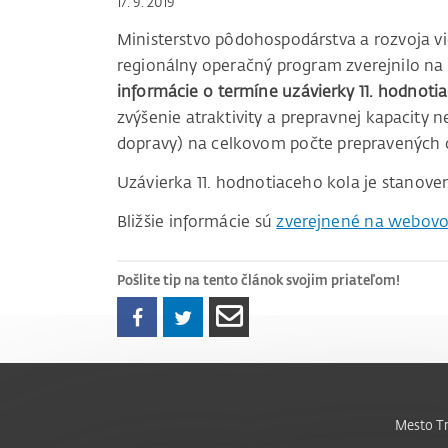
17. 9. 2019
Ministerstvo pôdohospodárstva a rozvoja vi
regionálny operačný program zverejnilo n
informácie o termíne uzávierky 11. hodnoti
zvýšenie atraktivity a prepravnej kapacity 
dopravy) na celkovom počte prepravených 
Uzávierka 11. hodnotiaceho kola je stanove
Bližšie informácie sú
zverejnené na webovo
Pošlite tip na tento článok svojim priateľom!
Mesto Tr