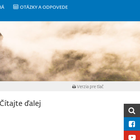
IÁ
OTÁZKY A ODPOVEDE
Verzia pre tlač
Čítajte ďalej