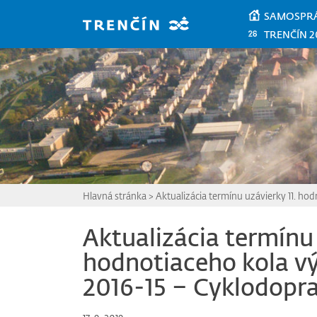
Prejsť na hlavný obsah
SAMOSPR
TRENČÍN 2
Hlavná stránka
>
Aktualizácia termínu uzávierky 11. h
Aktualizácia termínu 
hodnotiaceho kola v
2016-15 – Cyklodopr