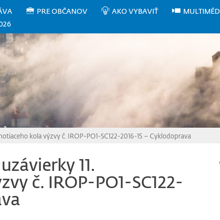
ÁVA
PRE OBČANOV
AKO VYBAVIŤ
MULTIMÉD
026
odnotiaceho kola výzvy č. IROP-PO1-SC122-2016-15 – Cyklodoprava
uzávierky 11.
ýzvy č. IROP-PO1-SC122-
ava