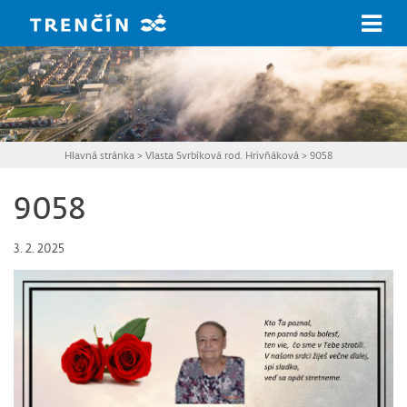
Prejsť na hlavný obsah
Hlavná stránka
>
Vlasta Svrbíková rod. Hrivňáková
>
9058
9058
3. 2. 2025