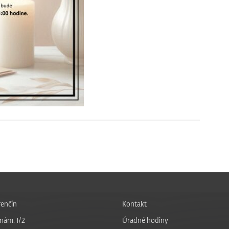
enčín
Kontakt
nám. 1/2
Úradné hodiny