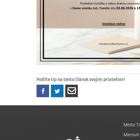
Pošlite tip na tento článok svojim priateľom!
Mesto Tr
Mierové 