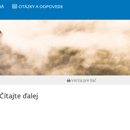
IÁ
OTÁZKY A ODPOVEDE
Verzia pre tlač
Čítajte ďalej