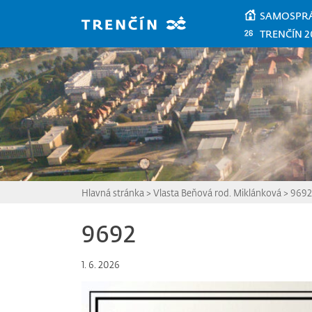
Prejsť na hlavný obsah
SAMOSPR
TRENČÍN 2
Hlavná stránka
>
Vlasta Beňová rod. Miklánková
>
9692
9692
1. 6. 2026