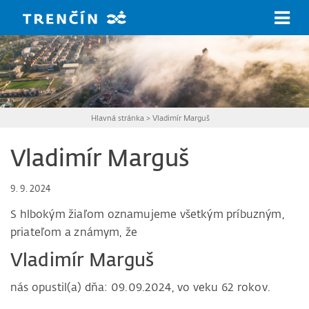
Prejsť na hlavný obsah
Hlavná stránka
>
Vladimír Marguš
Vladimír Marguš
9. 9. 2024
S hlbokým žiaľom oznamujeme všetkým príbuzným,
priateľom a známym, že
Vladimír Marguš
nás opustil(a) dňa: 09.09.2024, vo veku 62 rokov.