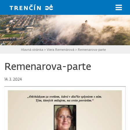
Prejsť na hlavný obsah
Hlavná stránka
>
Viera Remenárová
>
Remenarova-parte
Remenarova-parte
14. 3. 2024