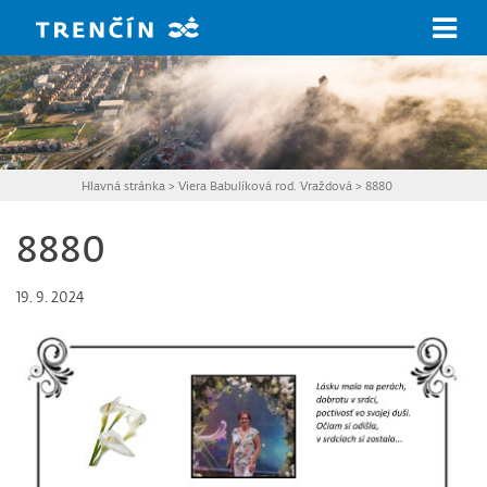
Prejsť na hlavný obsah
Hlavná stránka
>
Viera Babulíková rod. Vraždová
>
8880
8880
19. 9. 2024