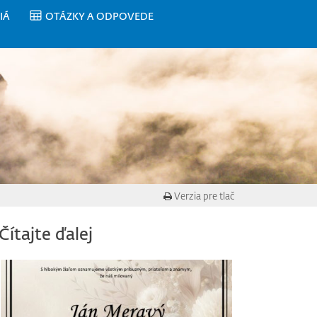
IÁ
OTÁZKY A ODPOVEDE
Verzia pre tlač
Čítajte ďalej