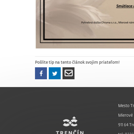
Pošlite tip na tento článok svojim priateľom!
Mesto Tr
Mierové 
911 64 Tr