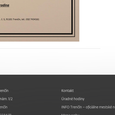
enčín
Kontakt
nám. 1/2
Úradné hodiny
enčín
INFO Trenčín – oficiálne mestské 