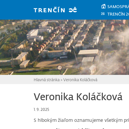
Prejsť na hlavný obsah
SAMOSPR
TRENČÍN 2
Hlavná stránka
>
Veronika Koláčková
Veronika Koláčková
1. 9. 2025
S hlbokým žiaľom oznamujeme všetkým pr