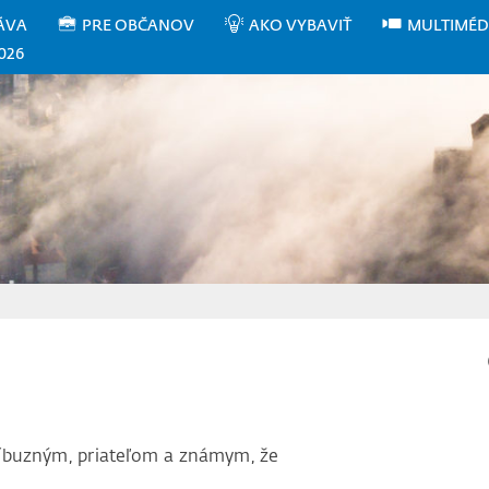
ÁVA
PRE OBČANOV
AKO VYBAVIŤ
MULTIMÉD
026
íbuzným, priateľom a známym, že