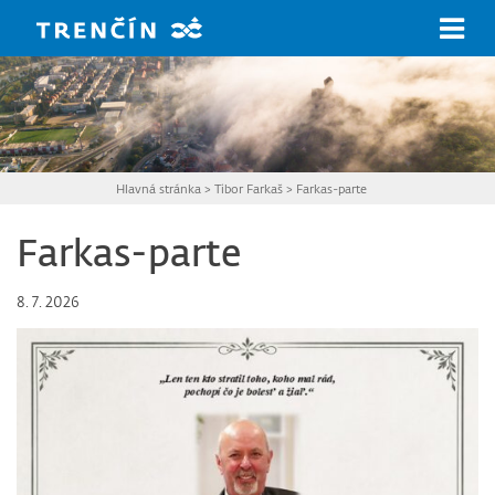
Prejsť na hlavný obsah
Hlavná stránka
>
Tibor Farkaš
>
Farkas-parte
Farkas-parte
8. 7. 2026