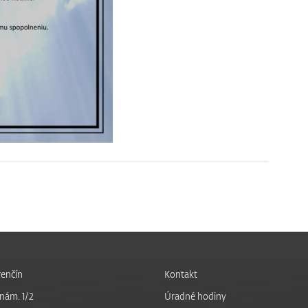
enčín
Kontakt
nám. 1/2
Úradné hodiny