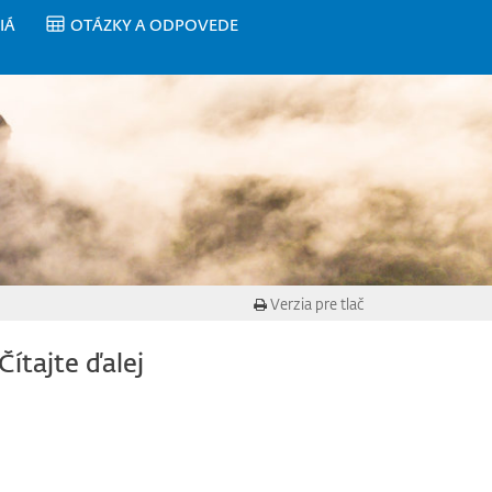
IÁ
OTÁZKY A ODPOVEDE
Verzia pre tlač
Čítajte ďalej