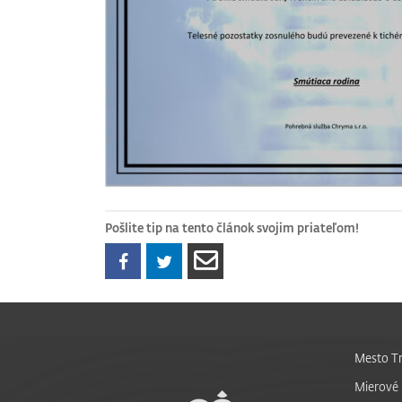
Pošlite tip na tento článok svojim priateľom!
Mesto Tr
Mierové 