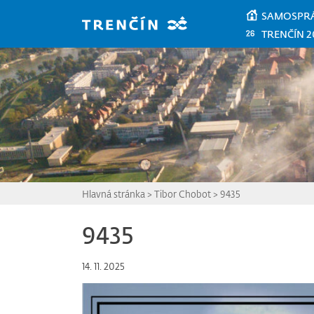
Prejsť na hlavný obsah
SAMOSPR
TRENČÍN 2
Hlavná stránka
>
Tibor Chobot
>
9435
9435
14. 11. 2025