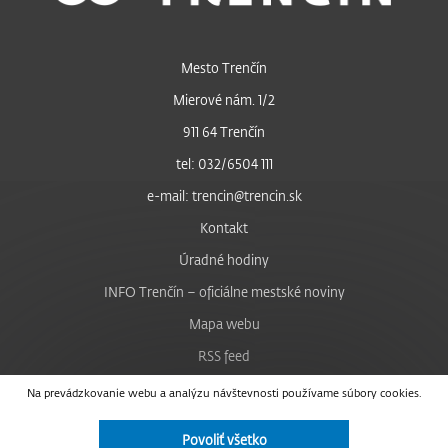
Mesto Trenčín
Mierové nám. 1/2
911 64 Trenčín
tel: 032/6504 111
e-mail: trencin@trencin.sk
Kontakt
Úradné hodiny
INFO Trenčín – oficiálne mestské noviny
Mapa webu
RSS feed
Nastavenie cookies
Na prevádzkovanie webu a analýzu návštevnosti používame súbory cookies.
Facebook
Povoliť všetko