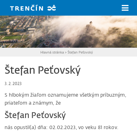
Prejsť na hlavný obsah
Hlavná stránka
>
Štefan Peťovský
Štefan Peťovský
3. 2. 2023
S hlbokým žiaľom oznamujeme všetkým príbuzným,
priateľom a známym, že
Štefan Peťovský
nás opustil(a) dňa: 02.02.2023, vo veku 81 rokov.