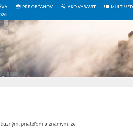
ÁVA
PRE OBČANOV
AKO VYBAVIŤ
MULTIMÉD
026
íbuzným, priateľom a známym, že