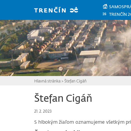
Prejsť na hlavný obsah
SAMOSPR
TRENČÍN 2
Hlavná stránka
>
Štefan Cigáň
Štefan Cigáň
21. 2. 2023
S hlbokým žiaľom oznamujeme všetkým pr