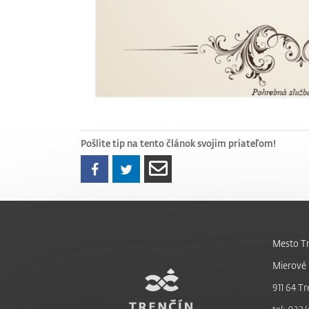
Pošlite tip na tento článok svojim priateľom!
Mesto Tr
Mierové 
911 64 Tr