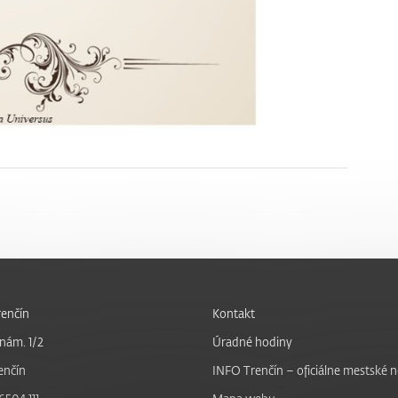
enčín
Kontakt
nám. 1/2
Úradné hodiny
enčín
INFO Trenčín – oficiálne mestské 