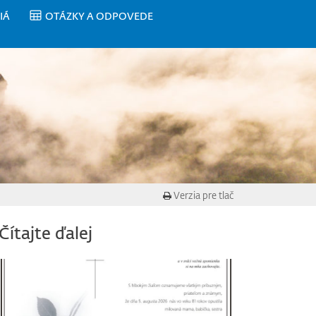
IÁ
OTÁZKY A ODPOVEDE
Verzia pre tlač
Čítajte ďalej