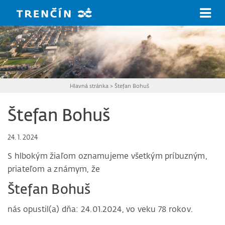
Prejsť na hlavný obsah
Hlavná stránka
>
Štefan Bohuš
Štefan Bohuš
24. 1. 2024
S hlbokým žiaľom oznamujeme všetkým príbuzným,
priateľom a známym, že
Štefan Bohuš
nás opustil(a) dňa: 24.01.2024, vo veku 78 rokov.