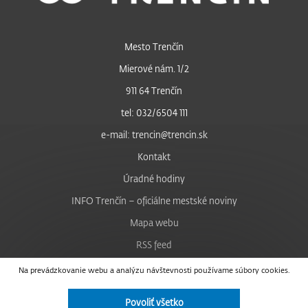
Mesto Trenčín
Mierové nám. 1/2
911 64 Trenčín
tel: 032/6504 111
e-mail: trencin@trencin.sk
Kontakt
Úradné hodiny
INFO Trenčín – oficiálne mestské noviny
Mapa webu
RSS feed
Nastavenie cookies
Na prevádzkovanie webu a analýzu návštevnosti používame súbory cookies.
Facebook
Povoliť všetko