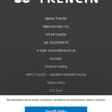
Mesto Trenčín
Mierové nám. 1/2
911 64 Trenčín
tel: 032/6504 111
e-mail: trencin@trencin.sk
Kontakt
Úradné hodiny
INFO Trenčín – oficiálne mestské noviny
Mapa webu
RSS feed
Nastavenie cookies
Na prevádzkovanie webu a analýzu návštevnosti používame súbory cookies.
Facebook
Povoliť všetko