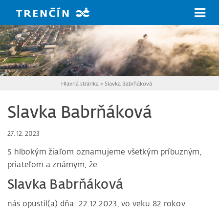
Prejsť na hlavný obsah
Hlavná stránka
>
Slavka Babrňáková
Slavka Babrňáková
27. 12. 2023
S hlbokým žiaľom oznamujeme všetkým príbuzným,
priateľom a známym, že
Slavka Babrňáková
nás opustil(a) dňa: 22.12.2023, vo veku 82 rokov.