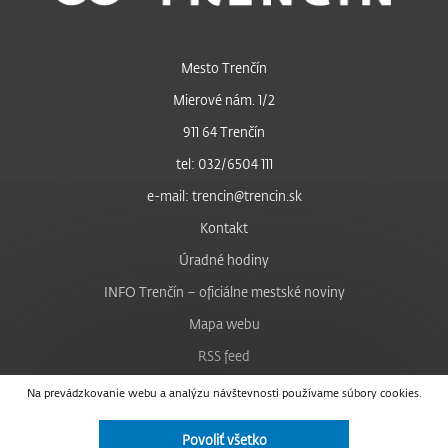
Mesto Trenčín
Mierové nám. 1/2
911 64 Trenčín
tel: 032/6504 111
e-mail: trencin@trencin.sk
Kontakt
Úradné hodiny
INFO Trenčín – oficiálne mestské noviny
Mapa webu
RSS feed
Nastavenie cookies
Na prevádzkovanie webu a analýzu návštevnosti používame súbory cookies.
Facebook
Povoliť všetko