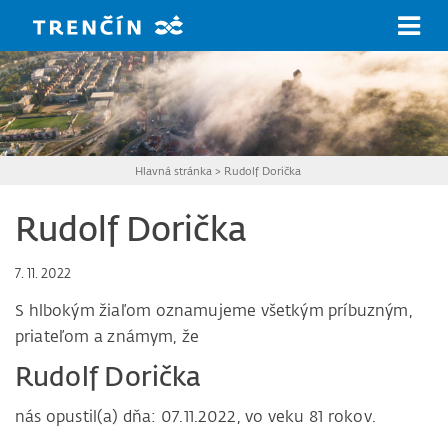
Prejsť na hlavný obsah
Hlavná stránka
>
Rudolf Dorička
Rudolf Dorička
7. 11. 2022
S hlbokým žiaľom oznamujeme všetkým príbuzným,
priateľom a známym, že
Rudolf Dorička
nás opustil(a) dňa: 07.11.2022, vo veku 81 rokov.