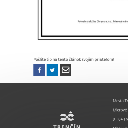
Pošlite tip na tento článok svojim priateľom!
Mesto Tr
Mierové 
911 64 Tr