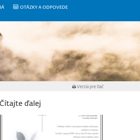
IÁ
OTÁZKY A ODPOVEDE
Verzia pre tlač
Čítajte ďalej