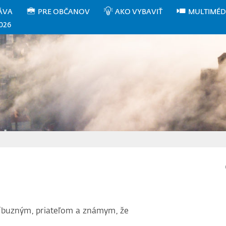
ÁVA
PRE OBČANOV
AKO VYBAVIŤ
MULTIMÉD
026
íbuzným, priateľom a známym, že