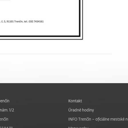
enčín
Kontakt
nám. 1/2
Úradné hodiny
enčín
INFO Trenčín – oficiálne mestské 