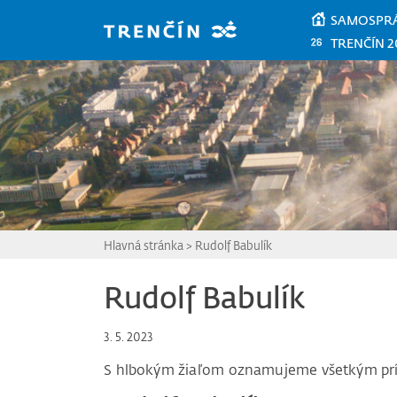
Prejsť na hlavný obsah
SAMOSPR
TRENČÍN 2
Hlavná stránka
>
Rudolf Babulík
Rudolf Babulík
3. 5. 2023
S hlbokým žiaľom oznamujeme všetkým pr