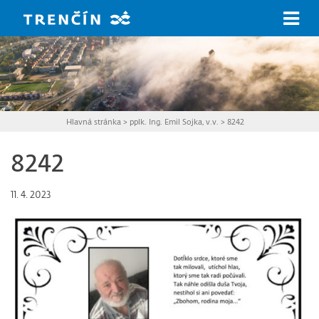
Prejsť na hlavný obsah
Hlavná stránka
>
pplk. Ing. Emil Sojka, v.v.
>
8242
8242
11. 4. 2023