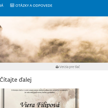
IÁ
OTÁZKY A ODPOVEDE
Verzia pre tlač
Čítajte ďalej