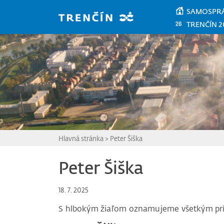
Prejsť na hlavný obsah
SAMOSPR
TRENČÍN 2
Hlavná stránka
>
Peter Šiška
Peter Šiška
18. 7. 2025
S hlbokým žiaľom oznamujeme všetkým pr