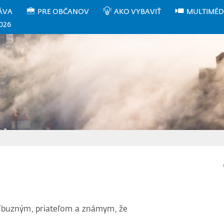
ÁVA
PRE OBČANOV
AKO VYBAVIŤ
MULTIMÉD
026
íbuzným, priateľom a známym, že