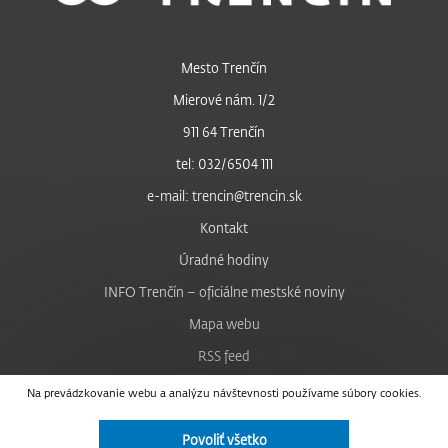
Mesto Trenčín
Mierové nám. 1/2
911 64 Trenčín
tel: 032/6504 111
e-mail: trencin@trencin.sk
Kontakt
Úradné hodiny
INFO Trenčín – oficiálne mestské noviny
Mapa webu
RSS feed
Nastavenie cookies
Na prevádzkovanie webu a analýzu návštevnosti používame súbory cookies.
Facebook
Povoliť všetko