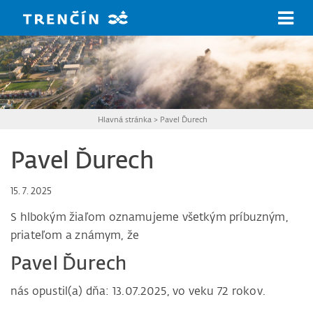
Prejsť na hlavný obsah
Hlavná stránka
>
Pavel Ďurech
Pavel Ďurech
15. 7. 2025
S hlbokým žiaľom oznamujeme všetkým príbuzným,
priateľom a známym, že
Pavel Ďurech
nás opustil(a) dňa: 13.07.2025, vo veku 72 rokov.