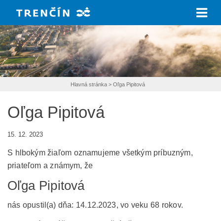
Prejsť na hlavný obsah
Hlavná stránka
>
Oľga Pipitová
Oľga Pipitová
15. 12. 2023
S hlbokým žiaľom oznamujeme všetkým príbuzným,
priateľom a známym, že
Oľga Pipitová
nás opustil(a) dňa: 14.12.2023, vo veku 68 rokov.