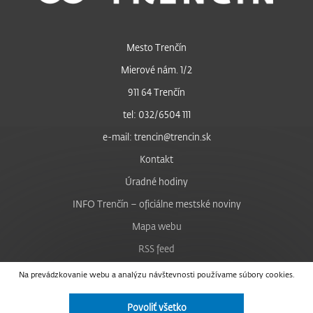
Mesto Trenčín
Mierové nám. 1/2
911 64 Trenčín
tel: 032/6504 111
e-mail: trencin@trencin.sk
Kontakt
Úradné hodiny
INFO Trenčín – oficiálne mestské noviny
Mapa webu
RSS feed
Nastavenie cookies
Na prevádzkovanie webu a analýzu návštevnosti používame súbory cookies.
Facebook
Povoliť všetko