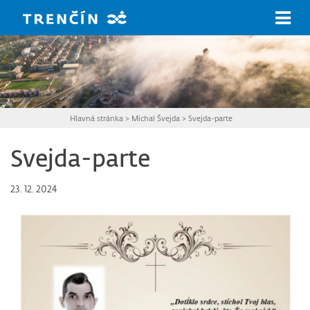
Prejsť na hlavný obsah
Hlavná stránka
>
Michal Švejda
>
Svejda-parte
Svejda-parte
23. 12. 2024