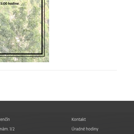
enčín
Kontakt
nám. 1/2
Úradné hodiny