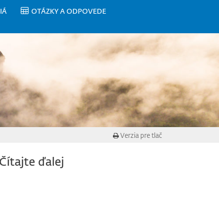
IÁ
OTÁZKY A ODPOVEDE
Verzia pre tlač
Čítajte ďalej