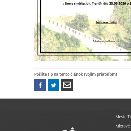
Pošlite tip na tento článok svojim priateľom!
Mesto Tr
Mierové 