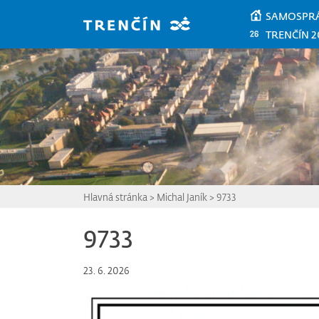
Prejsť na hlavný obsah
SAMOSPR
TRENČÍN 2
Hlavná stránka
>
Michal Janík
>
9733
9733
23. 6. 2026