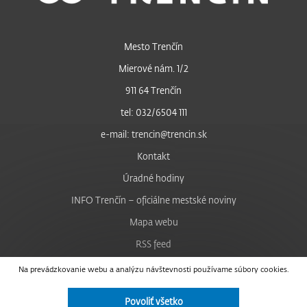
Mesto Trenčín
Mierové nám. 1/2
911 64 Trenčín
tel: 032/6504 111
e-mail: trencin@trencin.sk
Kontakt
Úradné hodiny
INFO Trenčín – oficiálne mestské noviny
Mapa webu
RSS feed
Nastavenie cookies
Na prevádzkovanie webu a analýzu návštevnosti používame súbory cookies.
Facebook
Povoliť všetko