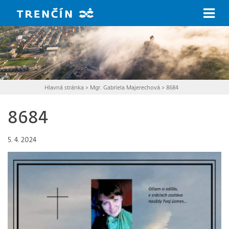
Prejsť na hlavný obsah
Hlavná stránka
>
Mgr. Gabriela Majerechová
>
8684
8684
5. 4. 2024