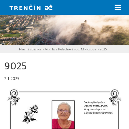
Prejsť na hlavný obsah
Hlavná stránka
>
Mgr. Eva Pelechová rod. Miklošová
>
9025
9025
7. 1. 2025