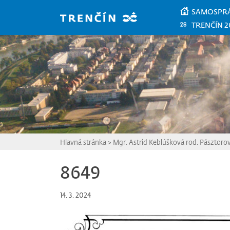
Prejsť na hlavný obsah
SAMOSPR
TRENČÍN 2
Hlavná stránka
>
Mgr. Astrid Keblúšková rod. Pásztoro
8649
14. 3. 2024