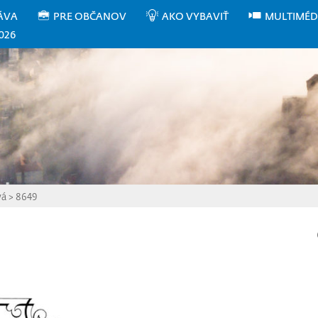
ÁVA
PRE OBČANOV
AKO VYBAVIŤ
MULTIMÉD
026
vá
>
8649