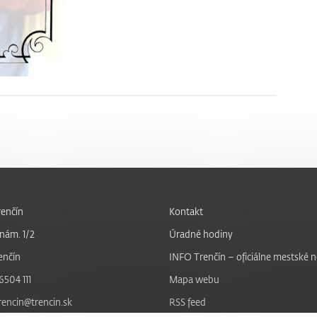
enčín
Kontakt
nám. 1/2
Úradné hodiny
enčín
INFO Trenčín – oficiálne mestské 
6504 111
Mapa webu
trencin@trencin.sk
RSS feed