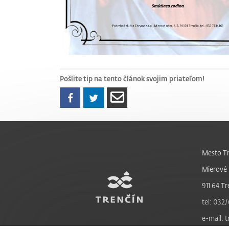
Pošlite tip na tento článok svojim priateľom!
Mesto Tr
Mierové 
911 64 Tr
tel: 032/
e-mail: 