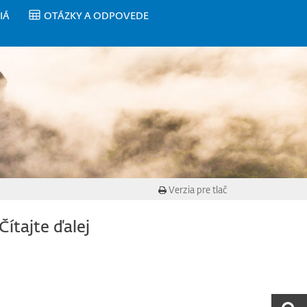
IÁ
OTÁZKY A ODPOVEDE
Verzia pre tlač
Čítajte ďalej