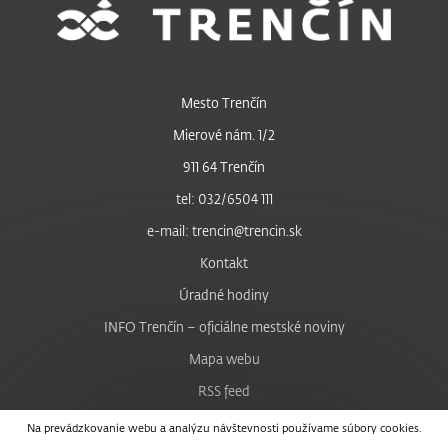
Mesto Trenčín
Mierové nám. 1/2
911 64 Trenčín
tel: 032/6504 111
e-mail: trencin@trencin.sk
Kontakt
Úradné hodiny
INFO Trenčín – oficiálne mestské noviny
Mapa webu
RSS feed
Nastavenie cookies
Na prevádzkovanie webu a analýzu návštevnosti používame súbory cookies.