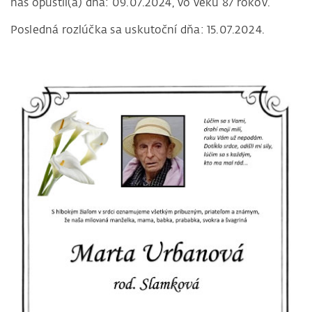
nás opustil(a) dňa: 09.07.2024, vo veku 87 rokov.
Posledná rozlúčka sa uskutoční dňa: 15.07.2024.