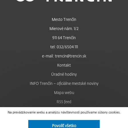
Mesto Trenčín
Mierové nám. 1/2
911 64 Trenčín
tel: 032/6504 111
e-mail: trencin@trencin.sk
Kontakt
Úradné hodiny
INFO Trenčín – oficiálne mestské noviny
Mapa webu
RSS feed
Nastavenie cookies
Na prevádzkovanie webu a analýzu návštevnosti používame súbory cookies.
Facebook
Povoliť všetko