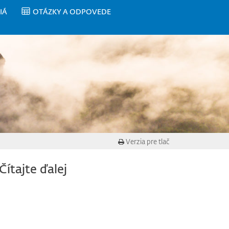
IÁ
OTÁZKY A ODPOVEDE
Verzia pre tlač
Čítajte ďalej