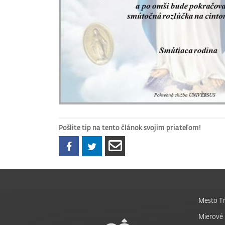
Pošlite tip na tento článok svojim priateľom!
Mesto Tr
Mierové 