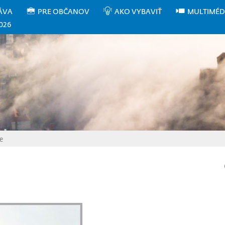
ÁVA
PRE OBČANOV
AKO VYBAVIŤ
MULTIMÉD
026
e