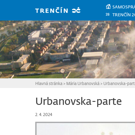
Prejsť na hlavný obsah
SAMOSPR
TRENČÍN 2
Hlavná stránka
>
Mária Urbanovská
>
Urbanovska-part
Urbanovska-parte
2. 4. 2024