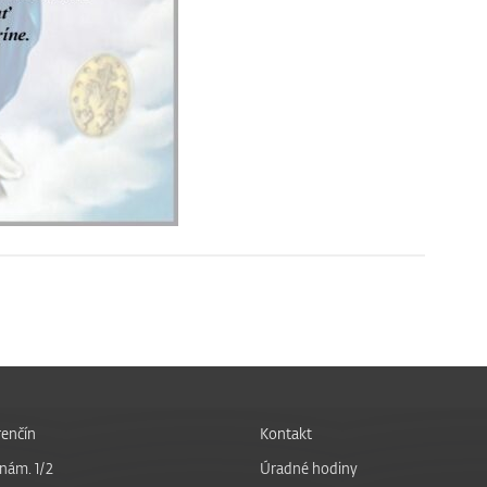
enčín
Kontakt
nám. 1/2
Úradné hodiny