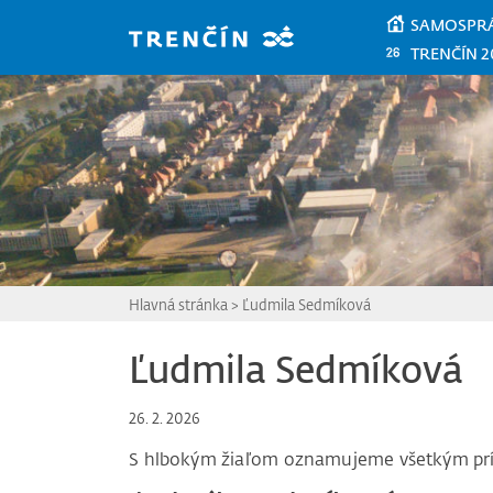
Prejsť na hlavný obsah
SAMOSPR
TRENČÍN 2
Hlavná stránka
>
Ľudmila Sedmíková
Ľudmila Sedmíková
26. 2. 2026
S hlbokým žiaľom oznamujeme všetkým pr