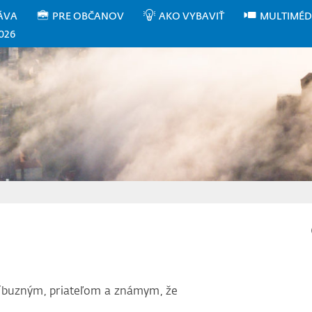
ÁVA
PRE OBČANOV
AKO VYBAVIŤ
MULTIMÉD
026
íbuzným, priateľom a známym, že