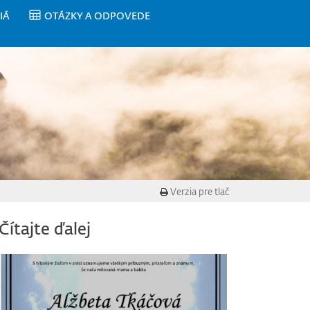
IÁ
OTÁZKY A ODPOVEDE
Verzia pre tlač
Čítajte ďalej