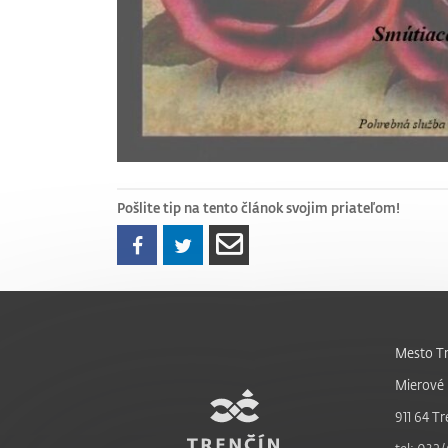
Pošlite tip na tento článok svojim priateľom!
Mesto Tr
Mierové 
911 64 Tr