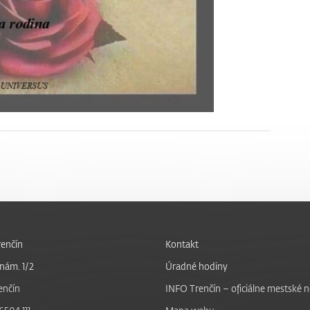
enčín
Kontakt
nám. 1/2
Úradné hodiny
enčín
INFO Trenčín – oficiálne mestské 