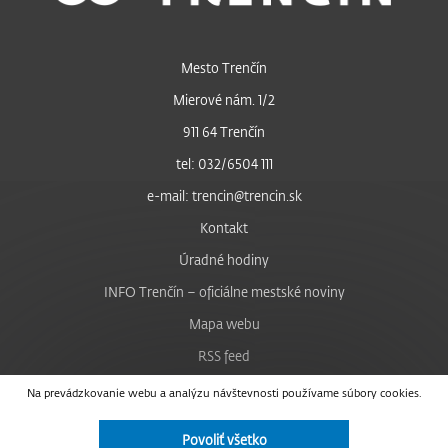
Mesto Trenčín
Mierové nám. 1/2
911 64 Trenčín
tel: 032/6504 111
e-mail: trencin@trencin.sk
Kontakt
Úradné hodiny
INFO Trenčín – oficiálne mestské noviny
Mapa webu
RSS feed
Nastavenie cookies
Na prevádzkovanie webu a analýzu návštevnosti používame súbory cookies.
Facebook
Povoliť všetko