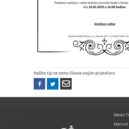
Pošlite tip na tento článok svojim priateľom!
Mesto Tr
Mierové 