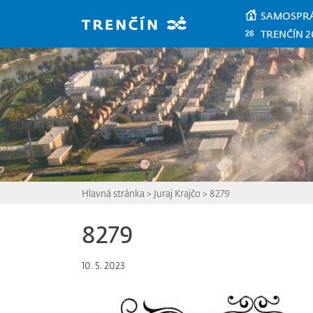
Prejsť na hlavný obsah
SAMOSPR
TRENČÍN 2
Hlavná stránka
>
Juraj Krajčo
>
8279
8279
10. 5. 2023