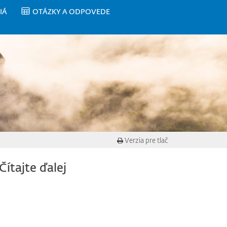
IÁ
OTÁZKY A ODPOVEDE
Verzia pre tlač
Čítajte ďalej