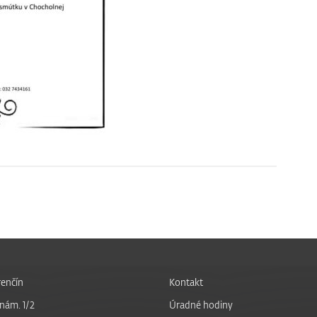
enčín
Kontakt
nám. 1/2
Úradné hodiny