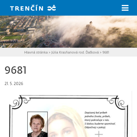
Prejsť na hlavný obsah
Hlavná stránka
>
Júlia Krasňanová rod. Ďaťková
>
9681
9681
21. 5. 2026