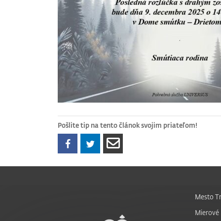
Pošlite tip na tento článok svojim priateľom!
Mesto Tr
Mierové 