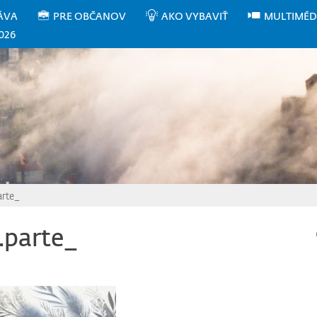
ÁVA
PRE OBČANOV
AKO VYBAVIŤ
MULTIMÉD
026
arte_
.parte_