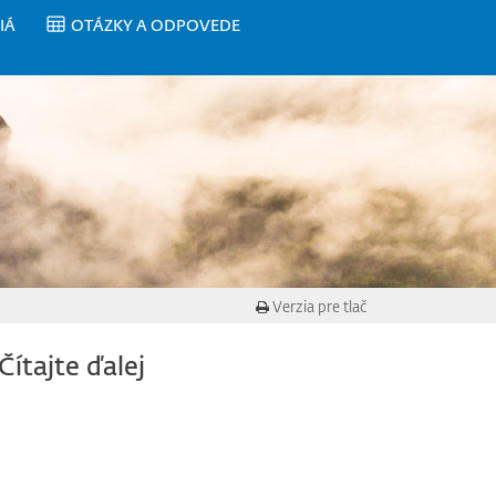
IÁ
OTÁZKY A ODPOVEDE
Verzia pre tlač
Čítajte ďalej