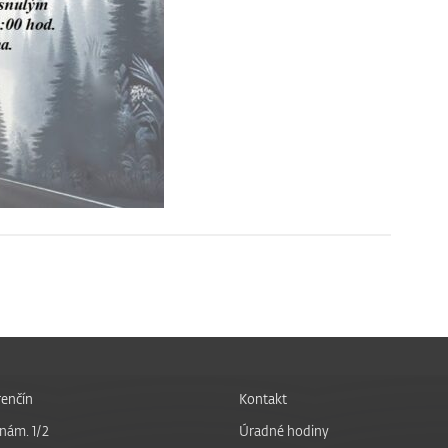
enčín
Kontakt
nám. 1/2
Úradné hodiny