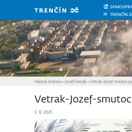
Prejsť na hlavný obsah
SAMOSPR
TRENČÍN 2
Hlavná stránka
>
Jozef Vetrák
>
Vetrak-Jozef-smutoc.p
Vetrak-Jozef-smutoc
3. 12. 2025