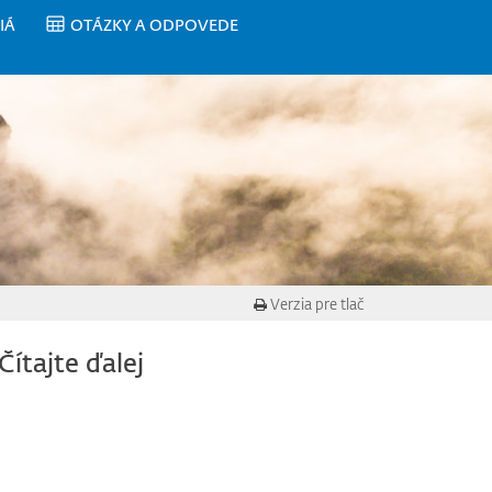
IÁ
OTÁZKY A ODPOVEDE
Verzia pre tlač
Čítajte ďalej