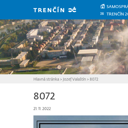
Prejsť na hlavný obsah
SAMOSPR
TRENČÍN 2
Hlavná stránka
>
Jozef Valaštín
>
8072
8072
21. 11. 2022