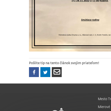
Pošlite tip na tento článok svojim priateľom!
Mesto Tr
Mierové 