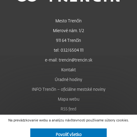
Mesto Trenčín
Mierové nám. 1/2
911 64 Trenčín
tel: 032/6504 111
e-mail: trencin@trencin.sk
Kontakt
Úradné hodiny
INFO Trenčín – oficiálne mestské noviny
Mapa webu
RSS feed
Nastavenie cookies
Na prevádzkovanie webu a analýzu návštevnosti používame súbory cookies.
Facebook
Povoliť všetko