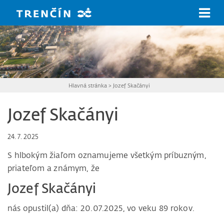
Prejsť na hlavný obsah
Hlavná stránka
>
Jozef Skačányi
Jozef Skačányi
24. 7. 2025
S hlbokým žiaľom oznamujeme všetkým príbuzným,
priateľom a známym, že
Jozef Skačányi
nás opustil(a) dňa: 20.07.2025, vo veku 89 rokov.