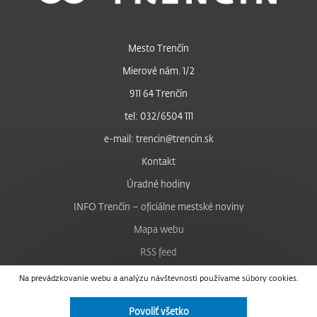
Mesto Trenčín
Mierové nám. 1/2
911 64 Trenčín
tel: 032/6504 111
e-mail: trencin@trencin.sk
Kontakt
Úradné hodiny
INFO Trenčín – oficiálne mestské noviny
Mapa webu
RSS feed
Nastavenie cookies
Na prevádzkovanie webu a analýzu návštevnosti používame súbory cookies.
Facebook
Povoliť všetko