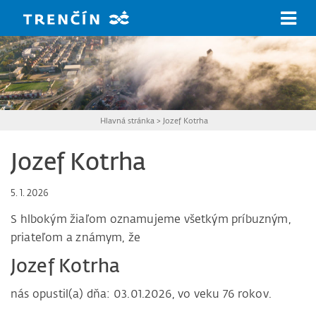
Prejsť na hlavný obsah
Hlavná stránka
>
Jozef Kotrha
Jozef Kotrha
5. 1. 2026
S hlbokým žiaľom oznamujeme všetkým príbuzným,
priateľom a známym, že
Jozef Kotrha
nás opustil(a) dňa: 03.01.2026, vo veku 76 rokov.