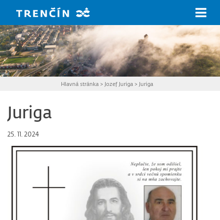
Prejsť na hlavný obsah
Hlavná stránka
>
Jozef Juriga
>
Juriga
Juriga
25. 11. 2024