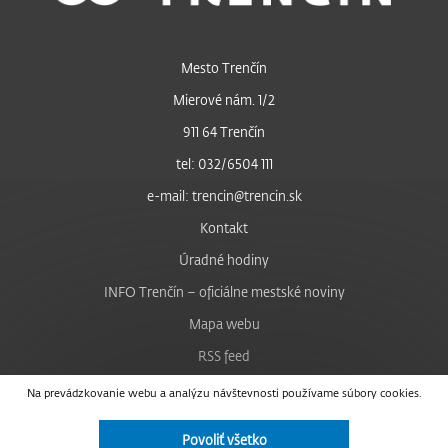
Mesto Trenčín
Mierové nám. 1/2
911 64 Trenčín
tel: 032/6504 111
e-mail: trencin@trencin.sk
Kontakt
Úradné hodiny
INFO Trenčín – oficiálne mestské noviny
Mapa webu
RSS feed
Nastavenie cookies
Na prevádzkovanie webu a analýzu návštevnosti používame súbory cookies.
Facebook
Povoliť všetko