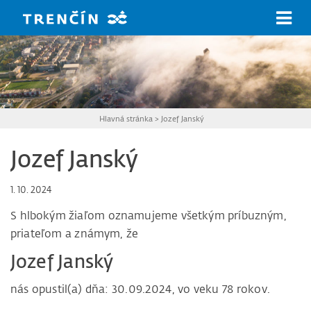
Prejsť na hlavný obsah
Hlavná stránka
>
Jozef Janský
Jozef Janský
1. 10. 2024
S hlbokým žiaľom oznamujeme všetkým príbuzným,
priateľom a známym, že
Jozef Janský
nás opustil(a) dňa: 30.09.2024, vo veku 78 rokov.