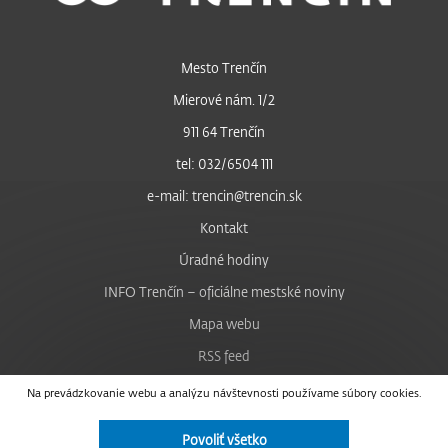
Mesto Trenčín
Mierové nám. 1/2
911 64 Trenčín
tel: 032/6504 111
e-mail: trencin@trencin.sk
Kontakt
Úradné hodiny
INFO Trenčín – oficiálne mestské noviny
Mapa webu
RSS feed
Nastavenie cookies
Na prevádzkovanie webu a analýzu návštevnosti používame súbory cookies.
Facebook
Povoliť všetko