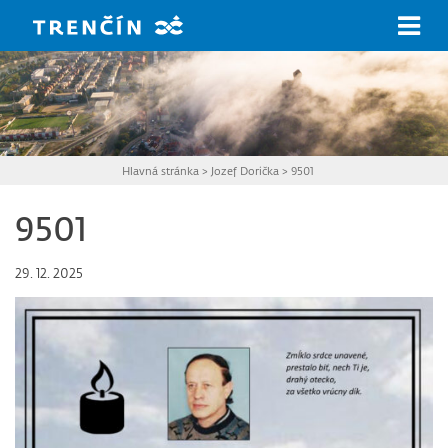
Prejsť na hlavný obsah
Hlavná stránka
>
Jozef Dorička
>
9501
9501
29. 12. 2025